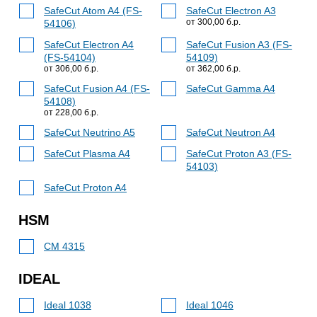
SafeCut Atom A4 (FS-
SafeCut Electron A3
от 300,00 б.р.
54106)
SafeCut Electron A4
SafeCut Fusion A3 (FS-
(FS-54104)
54109)
от 306,00 б.р.
от 362,00 б.р.
SafeCut Fusion A4 (FS-
SafeCut Gamma A4
54108)
от 228,00 б.р.
SafeCut Neutrino A5
SafeCut Neutron A4
SafeCut Plasma A4
SafeCut Proton A3 (FS-
54103)
SafeCut Proton A4
HSM
CM 4315
IDEAL
Ideal 1038
Ideal 1046