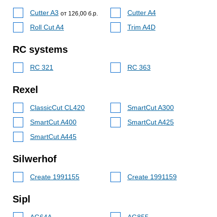
Cutter A3
Cutter A4
от 126,00 б.р.
Roll Cut A4
Trim A4D
RC systems
RC 321
RC 363
Rexel
ClassicCut CL420
SmartCut A300
SmartCut A400
SmartCut A425
SmartCut A445
Silwerhof
Create 1991155
Create 1991159
Sipl