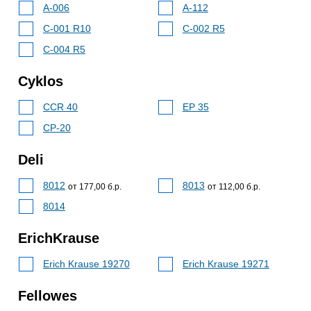
A-006
A-112
C-001 R10
C-002 R5
C-004 R5
Cyklos
CCR 40
EP 35
СP-20
Deli
8012
8013
от 177,00 б.р.
от 112,00 б.р.
8014
ErichKrause
Erich Krause 19270
Erich Krause 19271
Fellowes