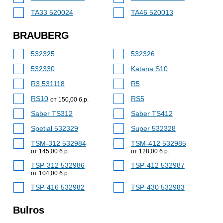
TA33 520024
TA46 520013
BRAUBERG
532325
532326
532330
Katana S10
R3 531118
R5
RS10
RS5
от 150,00 б.р.
Saber TS312
Saber TS412
Spetial 532329
Super 532328
TSM-312 532984
TSM-412 532985
от 145,00 б.р.
от 128,00 б.р.
TSP-312 532986
TSP-412 532987
от 104,00 б.р.
TSP-416 532982
TSP-430 532983
Bulros