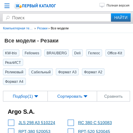
Полная версия
Компьютерная техника
Резаки
Все модели
Все модели - Резаки
KW-trio
Fellowes
BRAUBERG
Deli
Гелеос
Office-Kit
РеалИСТ
Роликовый
Сабельный
Формат A3
Формат A2
Формат A4
Подбор(1)
Сортировать
Сравнить
Argo S.A.
JLS 298 A3 510224
RC 380 C 510083
RPT-380 520053
RPT-520 520045