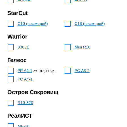
AG64A
AG855
StarCut
C10 (с камерой)
C16 (с камерой)
Warrior
33051
Mini R10
Гелеос
РР A4-1
РС A3-2
от 107,00 б.р.
РС A4-1
Остров Сокровищ
R10-320
РеалИСТ
MF-28