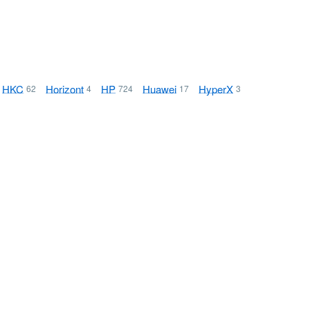
HKC
Horizont
HP
Huawei
HyperX
62
4
724
17
3