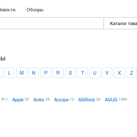
Новости
Обзоры
ры
L
M
N
P
R
S
T
U
V
X
Z
C
Apple
Ardor
Arzopa
ASRock
ASUS
811
30
29
13
24
1080