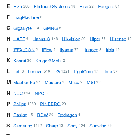
E
Eizo
Elo TouchSystems
Elsa
Exegate
266
18
22
84
F
FragMachine
2
G
GigaByte
GMNG
114
8
H
HAFF
Hanns.G
Hikvision
Hiper
Hisense
6
148
29
55
19
I
iFFALCON
iFlow
Iiyama
Innocn
Irbis
2
5
761
8
49
K
Koorui
Kruger&Matz
30
2
L
Leff
Lenovo
LG
LightCom
Lime
3
510
1221
17
37
M
Machenike
Mastero
Mitsu
MSI
27
1
9
355
N
NEC
NPC
294
59
P
Philips
PINEBRO
1089
29
R
Raskat
RDW
Redragon
15
20
4
S
Samsung
Sharp
Sony
Sunwind
1452
13
124
29