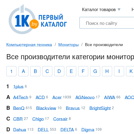
Каталог товаров
Компьютерная техника
Мониторы
Все производители
Все производители категории монито
1
A
B
C
D
E
F
G
H
I
K
1
1plus
6
A
A4Tech
ACD
Acer
AG Neovo
AIWA
AO
9
6
1939
17
66
B
BenQ
Blackview
Bravus
BrightSight
615
10
12
2
C
CBR
Chigo
Corsair
27
17
8
D
Dahua
DELL
DELTA
Digma
113
553
6
109