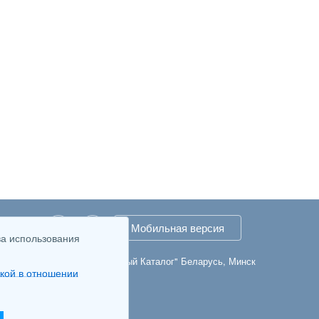
take
Twitter
Мобильная версия
ва использования
© 2007-2026 "Первый Каталог" Беларусь, Минск
кой в отношении