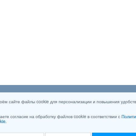
ии
Новые категории
Vkon
своём сайте файлы cookie для персонализации и повышения удобст
Стилусы
Видеорегистраторы наблюдения
аете согласие на обработку файлов cookie в соответствии с
Полити
Аксессуары для моек высокого давления
kie
.
Аксессуары для газонной техники
Тепловизоры и пирометры