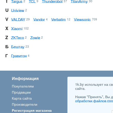
T
Targus
TCL
Thunderobot
Titan Army
2
9
37
30
U
Uniview
2
V
VALDAY
Vandor
Verbatim
Viewsonic
29
4
12
709
X
Xiaomi
102
Z
ZKTeco
Zowie
2
2
Б
Бештау
23
Г
Гравитон
4
Информация
Популярные категор
1k.by использует на 
Покупателям
Ноутбуки
сайта.
Продавцам
Стиральные машины
Нажав "Принять", Вы д
Карта сайта
Наушники и гарнитуры
обработки файлов coo
Производители
Телевизоры
Регистрация магазина
Автомобильные шины